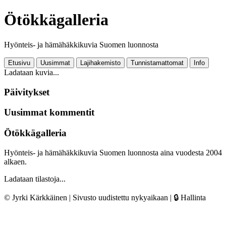
Ötökkägalleria
Hyönteis- ja hämähäkkikuvia Suomen luonnosta
Etusivu
Uusimmat
Lajihakemisto
Tunnistamattomat
Info
Ladataan kuvia...
Päivitykset
Uusimmat kommentit
Ötökkägalleria
Hyönteis- ja hämähäkkikuvia Suomen luonnosta aina vuodesta 2004
alkaen.
Ladataan tilastoja...
© Jyrki Kärkkäinen | Sivusto uudistettu nykyaikaan |
🔒 Hallinta