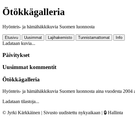
Ötökkägalleria
Hyönteis- ja hämähäkkikuvia Suomen luonnosta
Etusivu
Uusimmat
Lajihakemisto
Tunnistamattomat
Info
Ladataan kuvia...
Päivitykset
Uusimmat kommentit
Ötökkägalleria
Hyönteis- ja hämähäkkikuvia Suomen luonnosta aina vuodesta 2004 
Ladataan tilastoja...
© Jyrki Kärkkäinen | Sivusto uudistettu nykyaikaan |
🔒 Hallinta