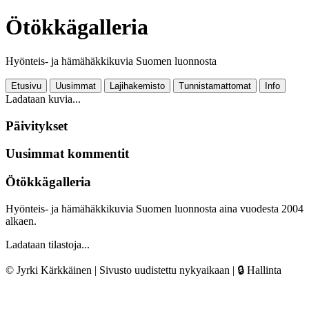
Ötökkägalleria
Hyönteis- ja hämähäkkikuvia Suomen luonnosta
Etusivu
Uusimmat
Lajihakemisto
Tunnistamattomat
Info
Ladataan kuvia...
Päivitykset
Uusimmat kommentit
Ötökkägalleria
Hyönteis- ja hämähäkkikuvia Suomen luonnosta aina vuodesta 2004
alkaen.
Ladataan tilastoja...
© Jyrki Kärkkäinen | Sivusto uudistettu nykyaikaan |
🔒 Hallinta