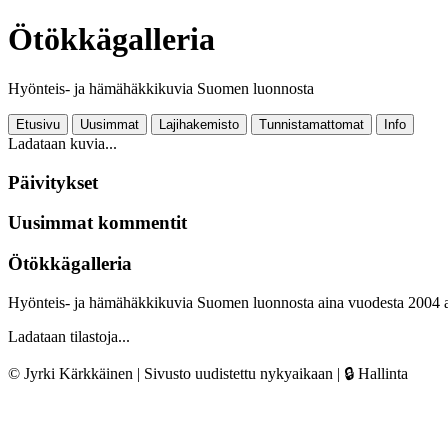
Ötökkägalleria
Hyönteis- ja hämähäkkikuvia Suomen luonnosta
Etusivu
Uusimmat
Lajihakemisto
Tunnistamattomat
Info
Ladataan kuvia...
Päivitykset
Uusimmat kommentit
Ötökkägalleria
Hyönteis- ja hämähäkkikuvia Suomen luonnosta aina vuodesta 2004 
Ladataan tilastoja...
© Jyrki Kärkkäinen | Sivusto uudistettu nykyaikaan |
🔒 Hallinta