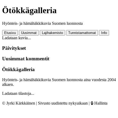
Ötökkägalleria
Hyönteis- ja hämähäkkikuvia Suomen luonnosta
Etusivu
Uusimmat
Lajihakemisto
Tunnistamattomat
Info
Ladataan kuvia...
Päivitykset
Uusimmat kommentit
Ötökkägalleria
Hyönteis- ja hämähäkkikuvia Suomen luonnosta aina vuodesta 2004
alkaen.
Ladataan tilastoja...
© Jyrki Kärkkäinen | Sivusto uudistettu nykyaikaan |
🔒 Hallinta