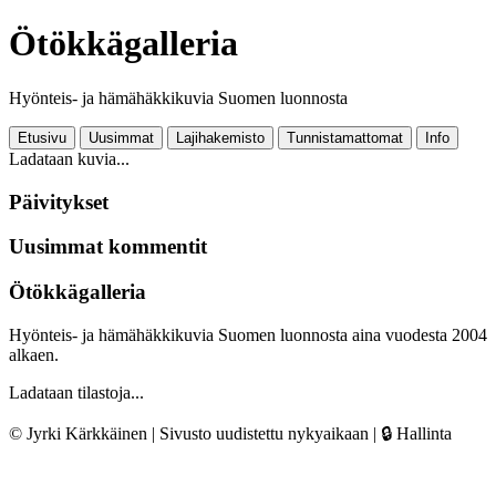
Ötökkägalleria
Hyönteis- ja hämähäkkikuvia Suomen luonnosta
Etusivu
Uusimmat
Lajihakemisto
Tunnistamattomat
Info
Ladataan kuvia...
Päivitykset
Uusimmat kommentit
Ötökkägalleria
Hyönteis- ja hämähäkkikuvia Suomen luonnosta aina vuodesta 2004
alkaen.
Ladataan tilastoja...
© Jyrki Kärkkäinen | Sivusto uudistettu nykyaikaan |
🔒 Hallinta