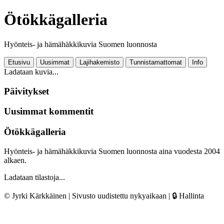
Ötökkägalleria
Hyönteis- ja hämähäkkikuvia Suomen luonnosta
Etusivu
Uusimmat
Lajihakemisto
Tunnistamattomat
Info
Ladataan kuvia...
Päivitykset
Uusimmat kommentit
Ötökkägalleria
Hyönteis- ja hämähäkkikuvia Suomen luonnosta aina vuodesta 2004
alkaen.
Ladataan tilastoja...
© Jyrki Kärkkäinen | Sivusto uudistettu nykyaikaan |
🔒 Hallinta