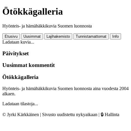
Ötökkägalleria
Hyönteis- ja hämähäkkikuvia Suomen luonnosta
Etusivu
Uusimmat
Lajihakemisto
Tunnistamattomat
Info
Ladataan kuvia...
Päivitykset
Uusimmat kommentit
Ötökkägalleria
Hyönteis- ja hämähäkkikuvia Suomen luonnosta aina vuodesta 2004
alkaen.
Ladataan tilastoja...
© Jyrki Kärkkäinen | Sivusto uudistettu nykyaikaan |
🔒 Hallinta