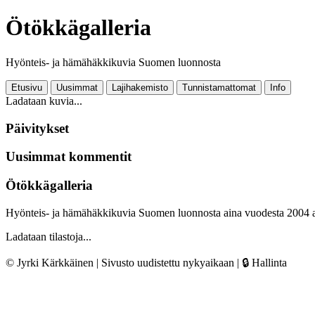
Ötökkägalleria
Hyönteis- ja hämähäkkikuvia Suomen luonnosta
Etusivu
Uusimmat
Lajihakemisto
Tunnistamattomat
Info
Ladataan kuvia...
Päivitykset
Uusimmat kommentit
Ötökkägalleria
Hyönteis- ja hämähäkkikuvia Suomen luonnosta aina vuodesta 2004 
Ladataan tilastoja...
© Jyrki Kärkkäinen | Sivusto uudistettu nykyaikaan |
🔒 Hallinta