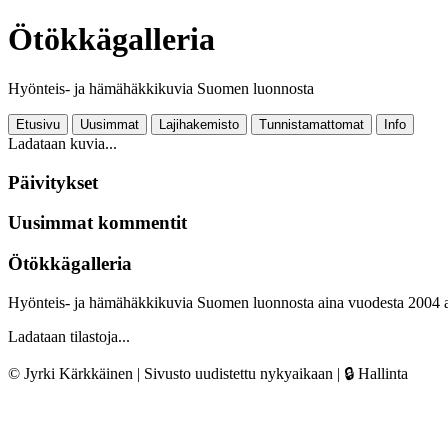
Ötökkägalleria
Hyönteis- ja hämähäkkikuvia Suomen luonnosta
Etusivu
Uusimmat
Lajihakemisto
Tunnistamattomat
Info
Ladataan kuvia...
Päivitykset
Uusimmat kommentit
Ötökkägalleria
Hyönteis- ja hämähäkkikuvia Suomen luonnosta aina vuodesta 2004 
Ladataan tilastoja...
© Jyrki Kärkkäinen | Sivusto uudistettu nykyaikaan |
🔒 Hallinta