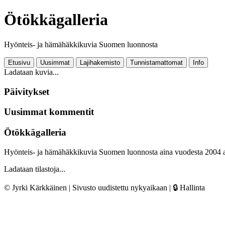
Ötökkägalleria
Hyönteis- ja hämähäkkikuvia Suomen luonnosta
Etusivu
Uusimmat
Lajihakemisto
Tunnistamattomat
Info
Ladataan kuvia...
Päivitykset
Uusimmat kommentit
Ötökkägalleria
Hyönteis- ja hämähäkkikuvia Suomen luonnosta aina vuodesta 2004 
Ladataan tilastoja...
© Jyrki Kärkkäinen | Sivusto uudistettu nykyaikaan |
🔒 Hallinta