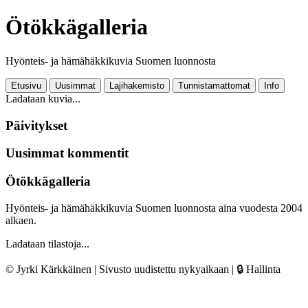
Ötökkägalleria
Hyönteis- ja hämähäkkikuvia Suomen luonnosta
Etusivu
Uusimmat
Lajihakemisto
Tunnistamattomat
Info
Ladataan kuvia...
Päivitykset
Uusimmat kommentit
Ötökkägalleria
Hyönteis- ja hämähäkkikuvia Suomen luonnosta aina vuodesta 2004
alkaen.
Ladataan tilastoja...
© Jyrki Kärkkäinen | Sivusto uudistettu nykyaikaan |
🔒 Hallinta