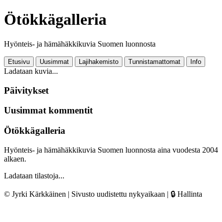
Ötökkägalleria
Hyönteis- ja hämähäkkikuvia Suomen luonnosta
Etusivu
Uusimmat
Lajihakemisto
Tunnistamattomat
Info
Ladataan kuvia...
Päivitykset
Uusimmat kommentit
Ötökkägalleria
Hyönteis- ja hämähäkkikuvia Suomen luonnosta aina vuodesta 2004
alkaen.
Ladataan tilastoja...
© Jyrki Kärkkäinen | Sivusto uudistettu nykyaikaan |
🔒 Hallinta