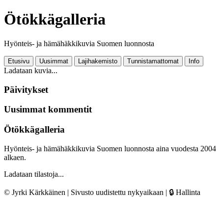
Ötökkägalleria
Hyönteis- ja hämähäkkikuvia Suomen luonnosta
Etusivu
Uusimmat
Lajihakemisto
Tunnistamattomat
Info
Ladataan kuvia...
Päivitykset
Uusimmat kommentit
Ötökkägalleria
Hyönteis- ja hämähäkkikuvia Suomen luonnosta aina vuodesta 2004
alkaen.
Ladataan tilastoja...
© Jyrki Kärkkäinen | Sivusto uudistettu nykyaikaan |
🔒 Hallinta