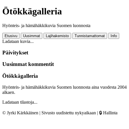
Ötökkägalleria
Hyönteis- ja hämähäkkikuvia Suomen luonnosta
Etusivu
Uusimmat
Lajihakemisto
Tunnistamattomat
Info
Ladataan kuvia...
Päivitykset
Uusimmat kommentit
Ötökkägalleria
Hyönteis- ja hämähäkkikuvia Suomen luonnosta aina vuodesta 2004
alkaen.
Ladataan tilastoja...
© Jyrki Kärkkäinen | Sivusto uudistettu nykyaikaan |
🔒 Hallinta