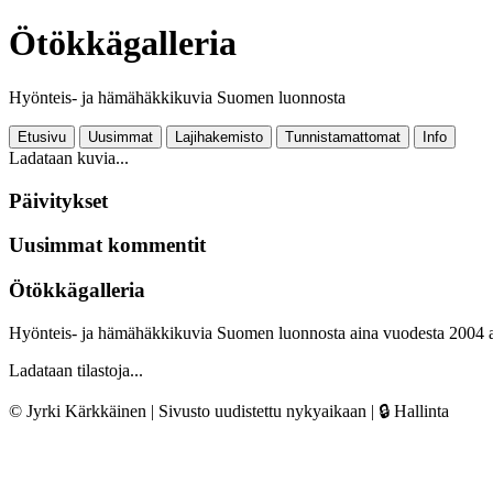
Ötökkägalleria
Hyönteis- ja hämähäkkikuvia Suomen luonnosta
Etusivu
Uusimmat
Lajihakemisto
Tunnistamattomat
Info
Ladataan kuvia...
Päivitykset
Uusimmat kommentit
Ötökkägalleria
Hyönteis- ja hämähäkkikuvia Suomen luonnosta aina vuodesta 2004 
Ladataan tilastoja...
© Jyrki Kärkkäinen | Sivusto uudistettu nykyaikaan |
🔒 Hallinta