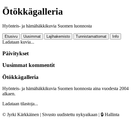
Ötökkägalleria
Hyönteis- ja hämähäkkikuvia Suomen luonnosta
Etusivu
Uusimmat
Lajihakemisto
Tunnistamattomat
Info
Ladataan kuvia...
Päivitykset
Uusimmat kommentit
Ötökkägalleria
Hyönteis- ja hämähäkkikuvia Suomen luonnosta aina vuodesta 2004
alkaen.
Ladataan tilastoja...
© Jyrki Kärkkäinen | Sivusto uudistettu nykyaikaan |
🔒 Hallinta