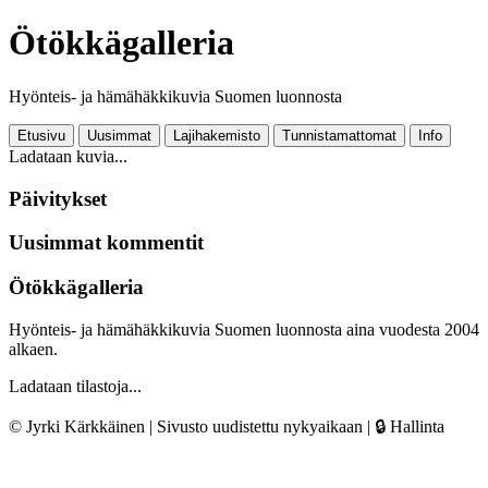
Ötökkägalleria
Hyönteis- ja hämähäkkikuvia Suomen luonnosta
Etusivu
Uusimmat
Lajihakemisto
Tunnistamattomat
Info
Ladataan kuvia...
Päivitykset
Uusimmat kommentit
Ötökkägalleria
Hyönteis- ja hämähäkkikuvia Suomen luonnosta aina vuodesta 2004
alkaen.
Ladataan tilastoja...
© Jyrki Kärkkäinen | Sivusto uudistettu nykyaikaan |
🔒 Hallinta