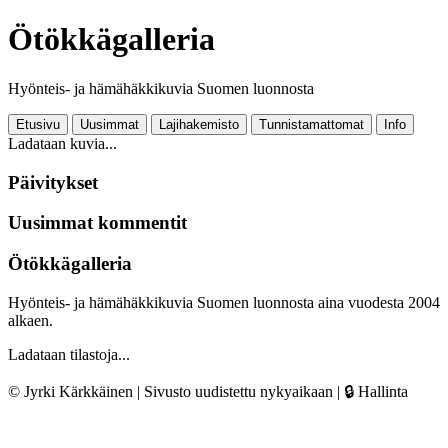
Ötökkägalleria
Hyönteis- ja hämähäkkikuvia Suomen luonnosta
Etusivu
Uusimmat
Lajihakemisto
Tunnistamattomat
Info
Ladataan kuvia...
Päivitykset
Uusimmat kommentit
Ötökkägalleria
Hyönteis- ja hämähäkkikuvia Suomen luonnosta aina vuodesta 2004
alkaen.
Ladataan tilastoja...
© Jyrki Kärkkäinen | Sivusto uudistettu nykyaikaan |
🔒 Hallinta